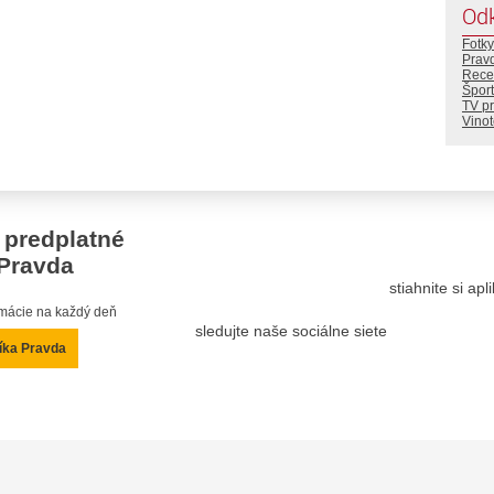
Od
Fotky
Prav
Rece
Šport
TV p
Vino
 predplatné
Pravda
stiahnite si ap
ormácie na každý deň
sledujte naše sociálne siete
íka Pravda