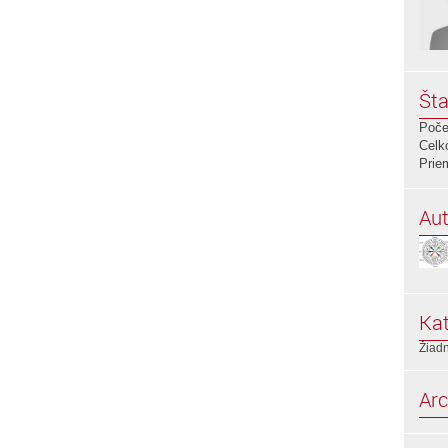
Šta
Poče
Celk
Prie
Aut
Kat
Žiadn
Arc