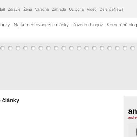
tail
Zdravie
Žena
Varecha
Záhrada
Užitočná
Video
DefenceNews
lánky
Najkomentovanejšie články
Zoznam blogov
Komerčné blog
e články
an
andre