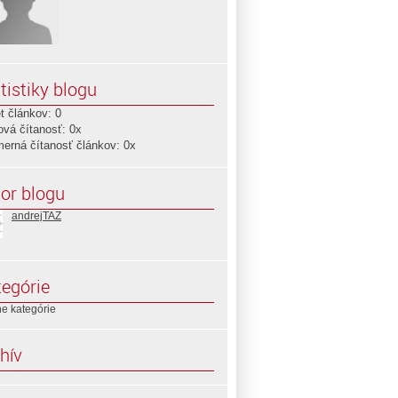
tistiky blogu
t článkov: 0
ová čítanosť: 0x
merná čítanosť článkov: 0x
or blogu
andrejTAZ
egórie
e kategórie
hív