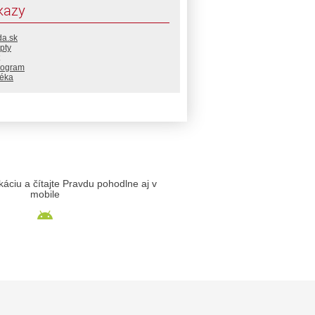
kazy
da.sk
pty
rogram
téka
likáciu a čítajte Pravdu pohodlne aj v
mobile